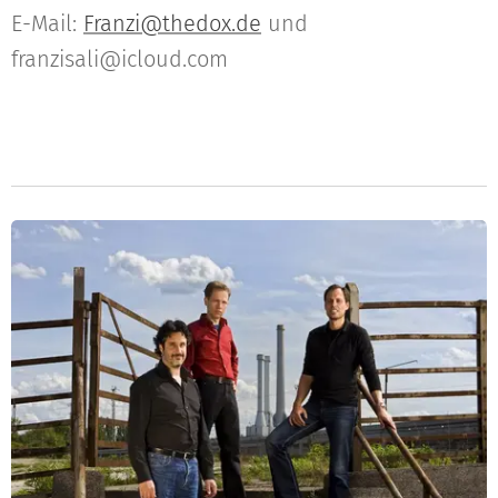
E-Mail:
Franzi@thedox.de
und
franzisali@icloud.com