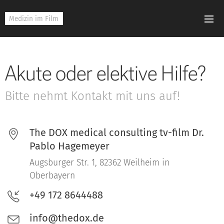
Medizin im Film
Akute oder elektive Hilfe?
Bitte nehmt Kontakt mit uns auf!
The DOX medical consulting tv-film Dr.
Pablo Hagemeyer
Augsburger Str. 1, 82362 Weilheim in
Oberbayern
+49 172 8644488
info@thedox.de