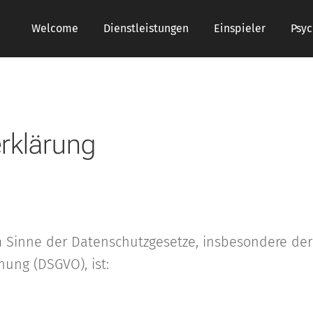
Welcome
Dienstleistungen
Einspieler
Psy
rklärung
m Sinne der Datenschutzgesetze, insbesondere der
ung (DSGVO), ist: